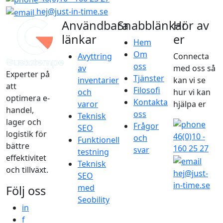
hej@just-in-time.se
Användbara
Snabblänkar
Hör av
länkar
er
Hem
Om
Avyttring
Connecta
oss
av
med oss så
Experter på
Tjänster
inventarier
kan vi se
att
Filosofi
och
hur vi kan
optimera e-
Kontakta
varor
hjälpa er
handel,
oss
Teknisk
lager och
Frågor
SEO
logistik för
46(0)10 -
och
Funktionell
bättre
160 25 27
svar
testning
effektivitet
Teknisk
och tillväxt.
hej@just-
SEO
in-time.se
med
Följ oss
Seobility
LinkedIn
in
Facebook
f