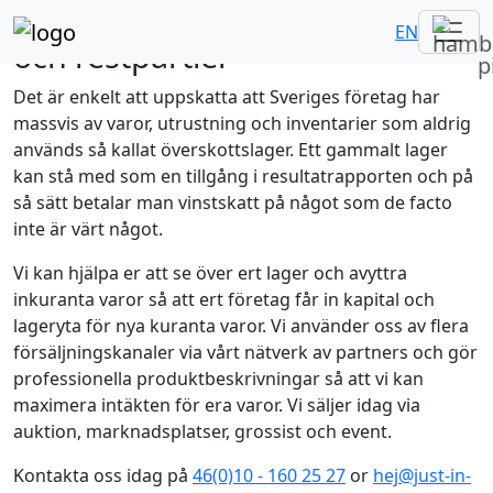
Sälj
överskottslager, varulager
EN
och restpartier
Det är enkelt att uppskatta att Sveriges företag har
massvis av varor, utrustning och inventarier som aldrig
används så kallat överskottslager. Ett gammalt lager
kan stå med som en tillgång i resultatrapporten och på
så sätt betalar man vinstskatt på något som de facto
inte är värt något.
Vi kan hjälpa er att se över ert lager och avyttra
inkuranta varor så att ert företag får in kapital och
lageryta för nya kuranta varor. Vi använder oss av flera
försäljningskanaler via vårt nätverk av partners och gör
professionella produktbeskrivningar så att vi kan
maximera intäkten för era varor. Vi säljer idag via
auktion, marknadsplatser, grossist och event.
Kontakta oss idag på
46(0)10 - 160 25 27
or
hej@just-in-